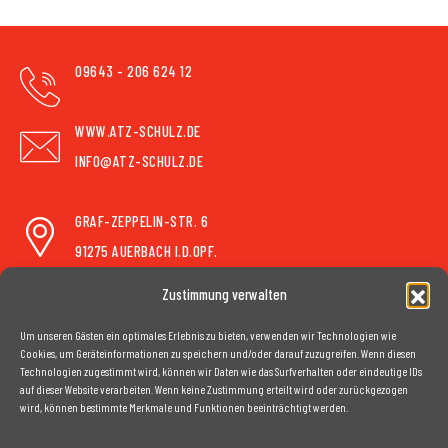
09643 - 206 624 12
WWW.ATZ-SCHULZ.DE
INFO@ATZ-SCHULZ.DE
GRAF-ZEPPELIN-STR. 6
91275 AUERBACH I.D.OPF.
Zustimmung verwalten
Um unseren Gästen ein optimales Erlebnis zu bieten, verwenden wir Technologien wie
ATZ Schulz GmbH, 2025
|
Webdesign: b media, Bayreuth
Cookies, um Geräteinformationen zu speichern und/oder darauf zuzugreifen. Wenn diesen
Technologien zugestimmt wird, können wir Daten wie das Surfverhalten oder eindeutige IDs
auf dieser Website verarbeiten. Wenn keine Zustimmung erteilt wird oder zurückgezogen
Impressum
wird, können bestimmte Merkmale und Funktionen beeinträchtigt werden.
AGB